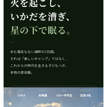
火を起こし、
いかだを漕ぎ、
星の下で眠る。
水も電気もない湖畔の2日間。
それは「楽しいキャンプ」ではなく、
これからの時代を生きる子どもへの、
本物の原体験。
DATE
PLACE
AGE
CAPACITY
7/4–5
木崎湖
小3〜中学生
定員 6名